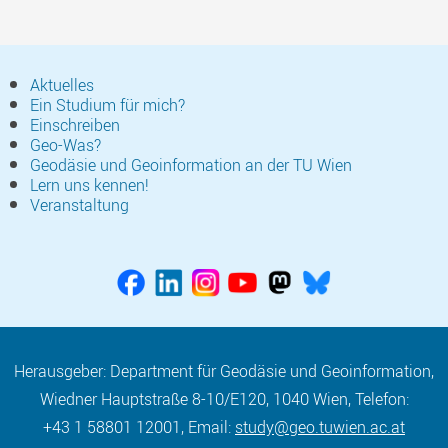
Aktuelles
Ein Studium für mich?
Einschreiben
Geo-Was?
Geodäsie und Geoinformation an der TU Wien
Lern uns kennen!
Veranstaltung
Herausgeber: Department für Geodäsie und Geoinformation,
Wiedner Hauptstraße 8-10/E120, 1040 Wien, Telefon:
+43 1 58801 12001, Email:
study@geo.tuwien.ac.at